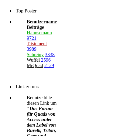
Top Poster
Benutzername
Beiträge
Hannsemann
9721
Tristement
3989
Schreiny
3338
Wuffel
2596
MrQuad
2129
Link zu uns
Benutze bitte
diesen Link um
"Das Forum
für Quads von
Access unter
dem Label von
Burelli, Triton,
Goes und
Access"
bei dir