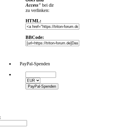
zu verlinken:
HTML:
BBCode:
PayPal-Spenden
: